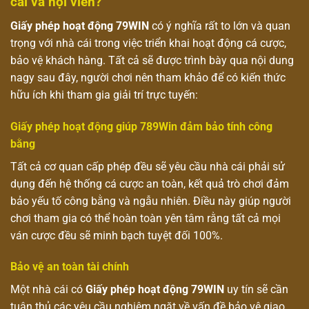
cái và hội viên?
Giấy phép hoạt động 79WIN
có ý nghĩa rất to lớn và quan
trọng với nhà cái trong việc triển khai hoạt động cá cược,
bảo vệ khách hàng. Tất cả sẽ được trình bày qua nội dung
nagy sau đây, người chơi nên tham khảo để có kiến thức
hữu ích khi tham gia giải trí trực tuyến:
Giấy phép hoạt động giúp 789Win đảm bảo tính công
bằng
Tất cả cơ quan cấp phép đều sẽ yêu cầu nhà cái phải sử
dụng đến hệ thống cá cược an toàn, kết quả trò chơi đảm
bảo yếu tố công bằng và ngẫu nhiên. Điều này giúp người
chơi tham gia có thể hoàn toàn yên tâm rằng tất cả mọi
ván cược đều sẽ minh bạch tuyệt đối 100%.
Bảo vệ an toàn tài chính
Một nhà cái có
Giấy phép hoạt động 79WIN
uy tín sẽ cần
tuân thủ các yêu cầu nghiêm ngặt về vấn đề bảo vệ giao