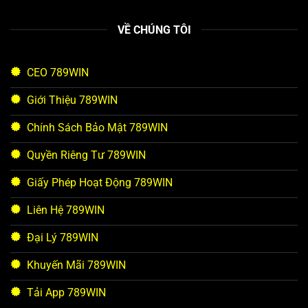
VỀ CHÚNG TÔI
CEO 789WIN
Những chiến lược ăn cược Casino 789WIN
Giới Thiệu 789WIN
Kết luận
Chính Sách Bảo Mật 789WIN
Toàn bộ nội dung về chuyên mục
Casino 789WIN
đã được
Quyền Riêng Tư 789WIN
trình bày rõ ràng, giúp bạn hiểu sâu hơn về sức hút và
đẳng cấp của sảnh game này. Hệ thống luôn đặt trải
Giấy Phép Hoạt Động 789WIN
nghiệm người chơi lên hàng đầu, mang đến không gian cá
Liên Hệ 789WIN
cược chuyên nghiệp và an toàn tuyệt đối. Ngoài ra,
Bắn cá
789WIN
cũng mở ra thế giới giải trí sinh động, nơi bạn có
Đại Lý 789WIN
thể thỏa sức săn thưởng với tỷ lệ trả thưởng hấp dẫn và
Khuyến Mãi 789WIN
hiệu ứng sống động như thật.
Tải App 789WIN