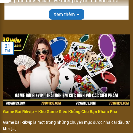
hàng đầu tại Việt Nam. Hệ thống này nổi bật với sự đa
dạng trong các dịch vụ cá cược và giải trí. Được thành lập
Xem thêm
với mục tiêu mang lại trải nghiệm tốt nhất cho các thành
viên, chuyên trang hiện nhanh chóng tạo dựng được uy tín
và lòng tin từ tất cả mọi người.
Nền tảng hiện cung cấp nhiều chuyên mục giải trí phong
21
phú, từ thể thao, game bài trực tuyến đến slot game hấp
Th9
dẫn. Trong số đó,
Casino 789win
nổi bật hơn cả.
Đây là nơi quy tụ những trò chơi casino đình đám nhằm
mang đến cho các bạn cảm giác như đang ở trong một
sòng bạc ngoài thực tế. Với đa dạng thể loại game và các
phiên chơi trực tiếp với Dealer chuyên nghiệp, chuyên mục
hứa hẹn sẽ mang lại những trải nghiệm chân thực và thú vị
cho bạn.
Game Bài Rikvip – Kho Game Siêu Khủng Cho Bạn Khám Phá
Game bài Rikvip là một trong những chuyên mục được nhà cái đầu tư
khá [...]