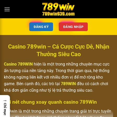
ĐĂNG KÝ
ĐĂNG NHẬP
Casino 789win – Cá Cược Cực Dễ, Nhận
Thưởng Siêu Cao
Casino 789WIN
hiện là một trong những chuyên mục cực
ấn tượng của nền tảng này. Trong thời gian qua, hệ thống
không ngừng liên kết với nhiều đơn vị để mở rộng kho
game. Bên cạnh đó, các trò tại
789WIN
đều có cách chơi
khá đơn giản cũng như tỷ lệ trả thưởng siêu cao.
→
Vài nét chung xoay quanh casino 789Win
Chỉ mục
789win là một trong những chuyên trang giải trí trực tuyến