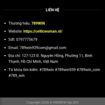
LIÊN HỆ
Thương hiệu:
789WIN
Website:
https://celticwoman.nl/
Sđt: 0797775679
Email:
789win939com@gmail.com
Địa chỉ: 127-123 Đ. Nguyên Hồng, Phường 11, Bình
Thạnh, Hồ Chí Minh, Việt Nam
Từ khóa tìm kiếm: #789win #789win939 #789win_com
#789_win
Copyright 2026 © ANDREW tập SEO