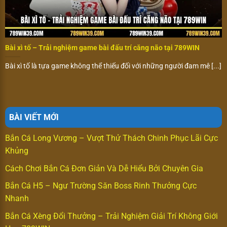
Cập nhật ngay những siêu phẩm hiện được tích
hợp
Bài xì tố – Trải nghiệm game bài đấu trí căng não tại 789WIN
Như đã đề cập, tại
casino 789Win
, từng thành viên sẽ được
khám phá rất nhiều siêu phẩm ấn tượng khác nhau. Dưới
Bài xì tố là tựa game không thể thiếu đối với những người đam mê [...]
đây là những tựa game hấp dẫn mà các bạn không nên bỏ
qua:
Baccarat đỉnh cao
BÀI VIẾT MỚI
Baccarat là một trong những trò chơi được yêu thích nhất
Bắn Cá Long Vương – Vượt Thử Thách Chinh Phục Lãi Cực
tại
casino 789Win
với hơn 50 bàn cược khác nhau. Sự đa
Khủng
dạng này sẽ đáp ứng nhu cầu của tất cả thành viên. Đặc
biệt, các phiên bản như Baccarat Squeeze và Speed
Cách Chơi Bắn Cá Đơn Giản Và Dễ Hiểu Bởi Chuyên Gia
Baccarat sẽ ho phép bạn lựa chọn phong cách phù hợp.
Bắn Cá H5 – Ngư Trường Săn Boss Rinh Thưởng Cực
Bên cạnh đó, tỷ lệ thắng trong game này thường dao động
Nhanh
từ 85% đến 95% nên mang đến cơ hội tốt cho bạn trong
việc tăng số vốn.
Bắn Cá Xèng Đổi Thưởng – Trải Nghiệm Giải Trí Không Giới