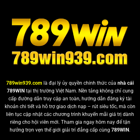
Bật mí các chiến lược để ăn đậm tại hệ thống
Khi trải nghiệm các trò tại
casino 789Win
, bạn sẽ được
thỏa sức khám phá để tìm kiếm may mắn. Tuy nhiên, để
đảm bảo cơ hội thắng đậm, bạn hãy áp dụng thêm một số
chiến lược sau đây:
Hãy tìm hiểu và lựa chọn những trò có tỷ lệ trả thưởng cao
để đưa ra quyết định thông minh hơn khi chơi.
Trong quá trình tham gia, hãy liên tục thay đổi chiến lược
để đối thủ không bắt bài để tránh bị thua đậm.
789win939.com
là đại lý ủy quyền chính thức của
nhà cái
Đừng quên theo dõi kết quả, lịch sử để dễ dàng đưa ra
789WIN
tại thị trường Việt Nam. Nền tảng không chỉ cung
nhận định.
cấp đường dẫn truy cập an toàn, hướng dẫn đăng ký tài
khoản chi tiết và hỗ trợ giao dịch nạp – rút siêu tốc, mà còn
liên tục cập nhật các chương trình khuyến mãi giá trị dành
riêng cho hội viên mới. Tham gia ngay hôm nay để tận
hưởng trọn vẹn thế giới giải trí đẳng cấp cùng
789WIN
.