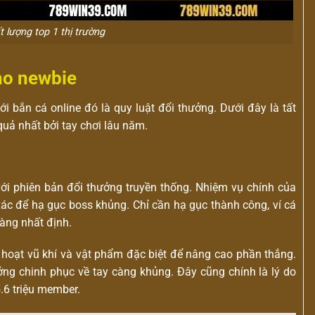
t lượng top 1 thị trường
ho newbie
i bắn cá online đó là quy luật đổi thưởng. Dưới đây là tất
quả nhất bởi tay chơi lâu năm.
ới phiên bản đổi thưởng truyền thống. Nhiệm vụ chính của
ác để hạ gục boss khủng. Chỉ cần hạ gục thành công, ví cá
àng nhất định.
h hoạt vũ khí và vật phẩm đặc biệt để nâng cao phần thắng.
hưởng chinh phục về tay càng khủng. Đây cũng chính là lý do
 5.6 triệu member.