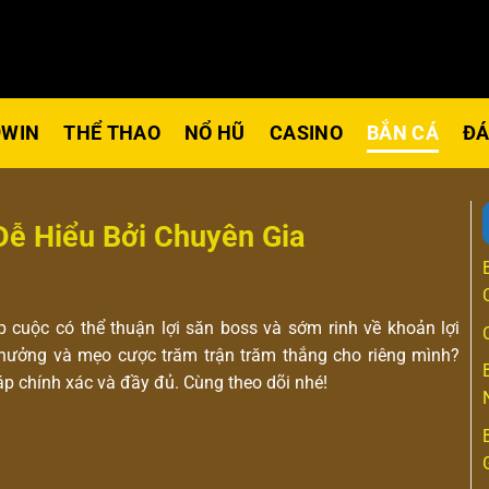
9WIN
THỂ THAO
NỔ HŨ
CASINO
BẮN CÁ
ĐÁ
Dễ Hiểu Bởi Chuyên Gia
p cuộc có thể thuận lợi săn boss và sớm rinh về khoản lợi
thưởng và mẹo cược trăm trận trăm thắng cho riêng mình?
 chính xác và đầy đủ. Cùng theo dõi nhé!