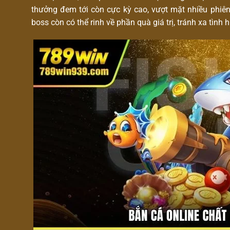
thưởng đem tới còn cực kỳ cao, vượt mặt nhiều phiên b
boss còn có thể rinh về phần quà giá trị, tránh xa tình