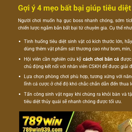
Gợi ý 4 mẹo bất bại giúp tiêu diệ
Người chơi muốn hạ gục boss nhanh chóng, sớm tích
chiến lược ngắm bắn bất bại từ chuyên gia. Cụ thể như
Tình huống tiêu diệt sinh vật có kích thước lớn, h
dùng thêm vật phẩm sát thương cao như bom, mìn, lô
Hội viên cần nghiên cứu kỹ
cách chơi bắn cá
được 
chủ động kết nối với nhân viên CSKH để được giải 
Lựa chọn phòng chơi phù hợp, tương xứng với năng
lĩnh cá cược ở chế độ khó chắc chắn dẫn đến thua l
Tấn công sinh vật ngay khi chúng ra khỏi bàn và tậ
tiêu diệt thủy quái sẽ nhanh chóng được tối ưu.