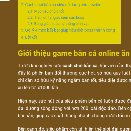
Cách chơi bắn cá siêu dễ dàng cho newbie
Mục tiêu chủ chốt
Tiện ích tại giao diện săn boss
Bảng giá trị của hệ thống sinh vật
Gợi ý 4 mẹo bất bại giúp tiêu diệt boss thành công
Lời kết
Giới thiệu game bắn cá online ă
Trước khi nghiên cứu
cách chơi bắn cá
, hội viên cần 
đây là phiên bản đổi thưởng cực hot, sở hữu quy luật 
chỉ cần sở hữu kỹ năng ngắm bắn tốt, tiêu diệt được n
xù lên tới x1000 lần.
Hiện nay, sức hút của siêu phẩm bắn cá luôn được đ
đại dương sống động với hơn 200 loài độc đáo. Bên cạ
bài bản, giúp xác suất thắng nhanh chóng được tối ưu.
Bên cạnh đó, siêu phẩm còn tái hiện thế giới đại dươn