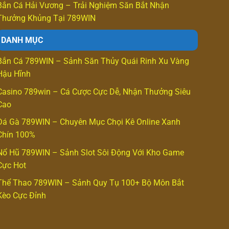
Bắn Cá Hải Vương – Trải Nghiệm Săn Bắt Nhận
Thưởng Khủng Tại 789WIN
DANH MỤC
Bắn Cá 789WIN – Sảnh Săn Thủy Quái Rinh Xu Vàng
Hậu Hĩnh
Casino 789win – Cá Cược Cực Dễ, Nhận Thưởng Siêu
Cao
Đá Gà 789WIN – Chuyên Mục Chọi Kê Online Xanh
Chín 100%
Nổ Hũ 789WIN – Sảnh Slot Sôi Động Với Kho Game
Cực Hot
Thể Thao 789WIN – Sảnh Quy Tụ 100+ Bộ Môn Bắt
Kèo Cực Đỉnh