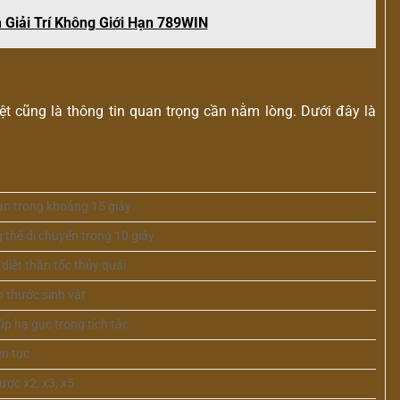
 Giải Trí Không Giới Hạn 789WIN
iệt cũng là thông tin quan trọng cần nằm lòng. Dưới đây là
bàn trong khoảng 15 giây
 thể di chuyển trong 10 giây
 diệt thần tốc thủy quái
h thước sinh vật
iúp hạ gục trong tích tắc
ên tục
ược x2, x3, x5