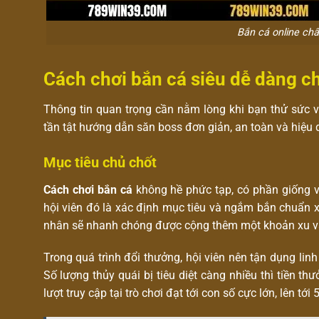
Bắn cá online chấ
Cách chơi bắn cá siêu dễ dàng c
Thông tin quan trọng cần nằm lòng khi bạn thử sức vớ
tần tật hướng dẫn săn boss đơn giản, an toàn và hiệu 
Mục tiêu chủ chốt
Cách chơi bắn cá
không hề phức tạp, có phần giống v
hội viên đó là xác định mục tiêu và ngắm bắn chuẩn x
nhân sẽ nhanh chóng được cộng thêm một khoản xu v
Trong quá trình đổi thưởng, hội viên nên tận dụng lin
Số lượng thủy quái bị tiêu diệt càng nhiều thì tiền t
lượt truy cập tại trò chơi đạt tới con số cực lớn, lên tới