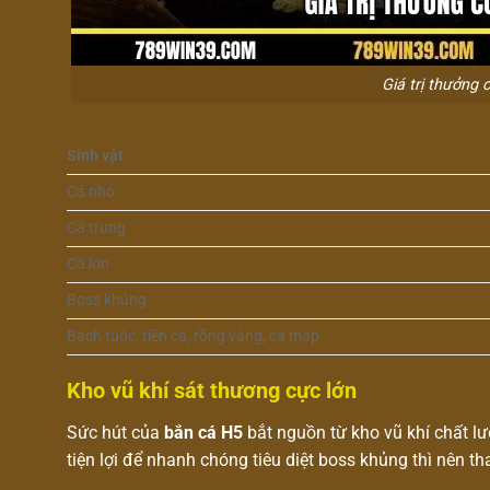
Giá trị thưởng 
Sinh vật
Cá nhỏ
Cá trung
Cá lớn
Boss khủng
Bạch tuộc, tiên cá, rồng vàng, cá mập
Kho vũ khí sát thương cực lớn
Sức hút của
bắn cá H5
bắt nguồn từ kho vũ khí chất l
tiện lợi để nhanh chóng tiêu diệt boss khủng thì nên 