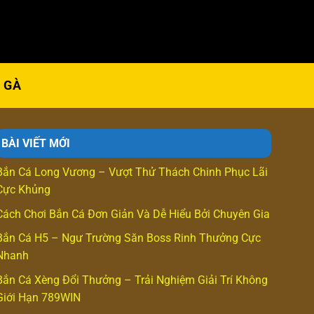
 GÀ
BÀI VIẾT MỚI
Bắn Cá Long Vương – Vượt Thử Thách Chinh Phục Lãi
Cực Khủng
Cách Chơi Bắn Cá Đơn Giản Và Dễ Hiểu Bởi Chuyên Gia
Bắn Cá H5 – Ngư Trường Săn Boss Rinh Thưởng Cực
Nhanh
Bắn Cá Xèng Đổi Thưởng – Trải Nghiệm Giải Trí Không
Giới Hạn 789WIN