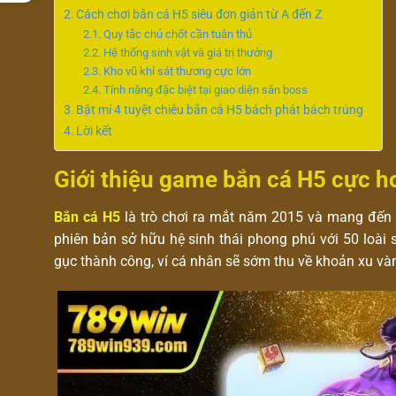
Cách chơi bắn cá H5 siêu đơn giản từ A đến Z
Quy tắc chủ chốt cần tuân thủ
Hệ thống sinh vật và giá trị thưởng
Kho vũ khí sát thương cực lớn
Tính năng đặc biệt tại giao diện săn boss
Bật mí 4 tuyệt chiêu bắn cá H5 bách phát bách trúng
Lời kết
Giới thiệu game bắn cá H5 cực h
Bắn cá H5
là trò chơi ra mắt năm 2015 và mang đến 
phiên bản sở hữu hệ sinh thái phong phú với 50 loài s
gục thành công, ví cá nhân sẽ sớm thu về khoản xu vàn