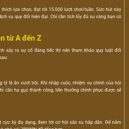
thích lựa chọn, đạt tới 15.000 lượt chơi/tuần. Sức hút này
ch vụ quy đổi hiện đại. Chỉ cần tích lũy đủ xu vàng bạn có
n từ A đến Z
h xảy ra sự cố đáng tiếc thì nên tham khảo quy luật đổi
sau:
tỷ lệ ăn vượt trội. Khi nhập cuộc, nhiệm vụ chính của hội
hỉ cần hạ gục thành công, tiền thưởng chinh phục được sẽ
t cực kỳ đa dạng, đem tới cơ hội săn xu hấp dẫn. Để nằm