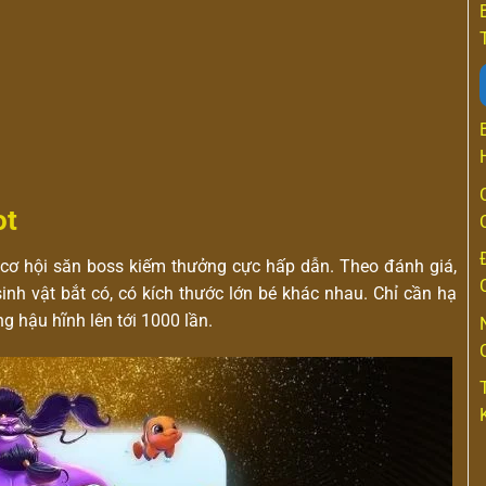
ot
cơ hội săn boss kiếm thưởng cực hấp dẫn. Theo đánh giá,
inh vật bắt có, có kích thước lớn bé khác nhau. Chỉ cần hạ
g hậu hĩnh lên tới 1000 lần.