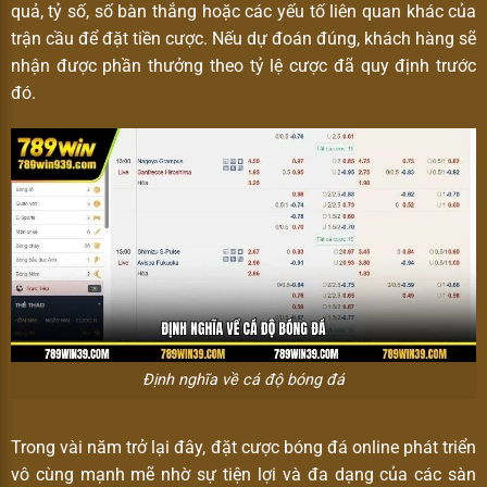
quả, tỷ số, số bàn thắng hoặc các yếu tố liên quan khác của
trận cầu để đặt tiền cược. Nếu dự đoán đúng, khách hàng sẽ
nhận được phần thưởng theo tỷ lệ cược đã quy định trước
đó.
Định nghĩa về cá độ bóng đá
Trong vài năm trở lại đây, đặt cược bóng đá online phát triển
vô cùng mạnh mẽ nhờ sự tiện lợi và đa dạng của các sàn