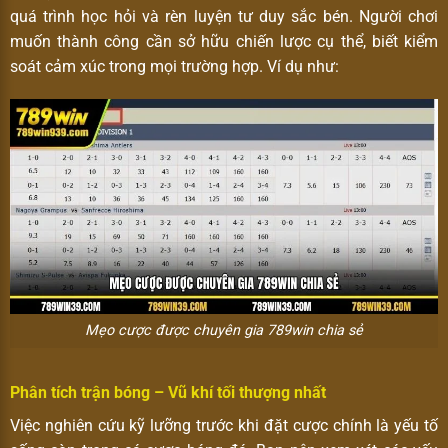
quá trình học hỏi và rèn luyện tư duy sắc bén. Người chơi
muốn thành công cần sở hữu chiến lược cụ thể, biết kiểm
soát cảm xúc trong mọi trường hợp. Ví dụ như:
Mẹo cược được chuyên gia 789win chia sẻ
Phân tích trận bóng – Vũ khí tối thượng nhất
Việc nghiên cứu kỹ lưỡng trước khi đặt cược chính là yếu tố