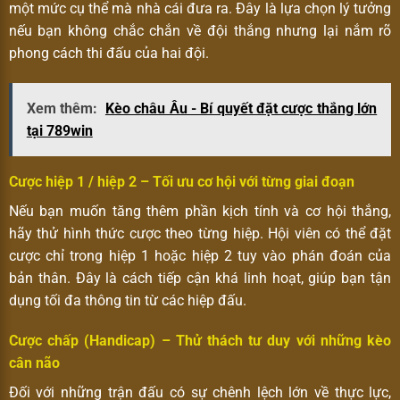
một mức cụ thể mà nhà cái đưa ra. Đây là lựa chọn lý tưởng
nếu bạn không chắc chắn về đội thắng nhưng lại nắm rõ
phong cách thi đấu của hai đội.
Xem thêm:
Kèo châu Âu - Bí quyết đặt cược thắng lớn
tại 789win
Cược hiệp 1 / hiệp 2 – Tối ưu cơ hội với từng giai đoạn
Nếu bạn muốn tăng thêm phần kịch tính và cơ hội thắng,
hãy thử hình thức cược theo từng hiệp. Hội viên có thể đặt
cược chỉ trong hiệp 1 hoặc hiệp 2 tuy vào phán đoán của
bản thân. Đây là cách tiếp cận khá linh hoạt, giúp bạn tận
dụng tối đa thông tin từ các hiệp đấu.
Cược chấp (Handicap) – Thử thách tư duy với những kèo
cân não
Đối với những trận đấu có sự chênh lệch lớn về thực lực,