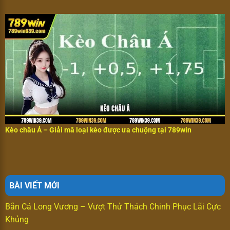
Kèo châu Á – Giải mã loại kèo được ưa chuộng tại 789win
BÀI VIẾT MỚI
Bắn Cá Long Vương – Vượt Thử Thách Chinh Phục Lãi Cực
Khủng