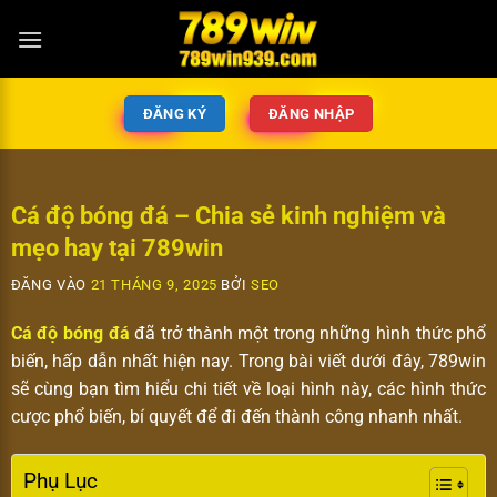
ĐĂNG KÝ
ĐĂNG NHẬP
Cá độ bóng đá – Chia sẻ kinh nghiệm và
mẹo hay tại 789win
ĐĂNG VÀO
21 THÁNG 9, 2025
BỞI
SEO
Cá độ bóng đá
đã trở thành một trong những hình thức phổ
biến, hấp dẫn nhất hiện nay. Trong bài viết dưới đây, 789win
sẽ cùng bạn tìm hiểu chi tiết về loại hình này, các hình thức
cược phổ biến, bí quyết để đi đến thành công nhanh nhất.
Phụ Lục